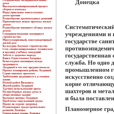
Создаваемые экспериментальные
Донецка
дома
Высокомеханизированный процесс
сборки и монтажа
Индустриальное многоэтажное
домостроение
Разнообразие архитектурных решений
Применяемые новые проекты жилых
домов
Систематический
Разнообразие внешнего облика жилых
домов
учреждениями и 
Совершенствование жилищного
строительства
государстве сани
Многосекционный, многоквартирный
жилой дом
Культурно-бытовое строительство
противоэпидемич
Сеть специализированных техникумов
и высших учебных заведений
государственная
Забота о здоровье народа
Книга Одноэтажная Америка
служба. Но одно 
Безысходная жилищная нужда
трудящихся
Лаздинай и что ему предшествовало
промышленном гор
Проект планировки района Лаздинай
Серии типовых проектов
искусственно соз
Требования трудящихся к условиям
жизни
корне отличающу
Новый район Вильнюса
Жилой район Лаздинай
Удачное использование цвета
шахтеров и метал
Полносборные жилые дома и
общественные здания
и была поставлен
Бытовые центры Лаздиная
Проблемы окружающей среды
Право на охрану здоровья
Планомерное градостроительное
Планомерное гра
развитие Донецка
Генеральные планы Донецка