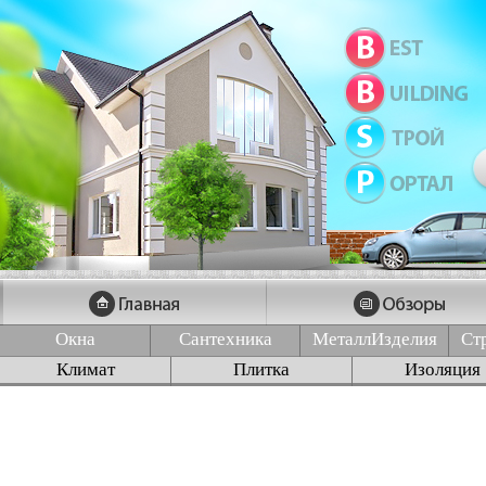
Окна
Сантехника
МеталлИзделия
Ст
Климат
Плитка
Изоляция