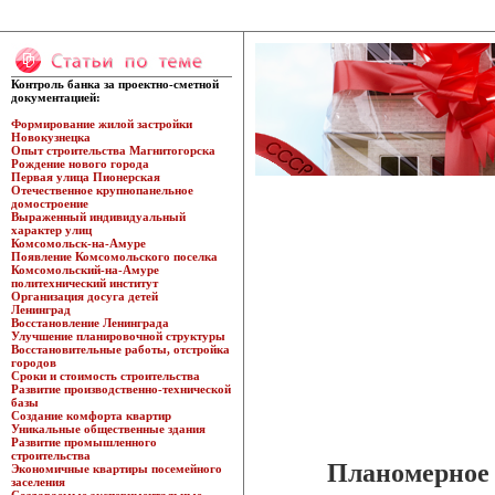
Контроль банка за проектно-сметной
документацией:
Формирование жилой застройки
Новокузнецка
Опыт строительства Магнитогорска
Рождение нового города
Первая улица Пионерская
Отечественное крупнопанельное
домостроение
Выраженный индивидуальный
характер улиц
Комсомольск-на-Амуре
Появление Комсомольского поселка
Комсомольский-на-Амуре
политехнический институт
Организация досуга детей
Ленинград
Восстановление Ленинграда
Улучшение планировочной структуры
Восстановительные работы, отстройка
городов
Сроки и стоимость строительства
Развитие производственно-технической
базы
Создание комфорта квартир
Уникальные общественные здания
Развитие промышленного
строительства
Планомерное 
Экономичные квартиры посемейного
заселения