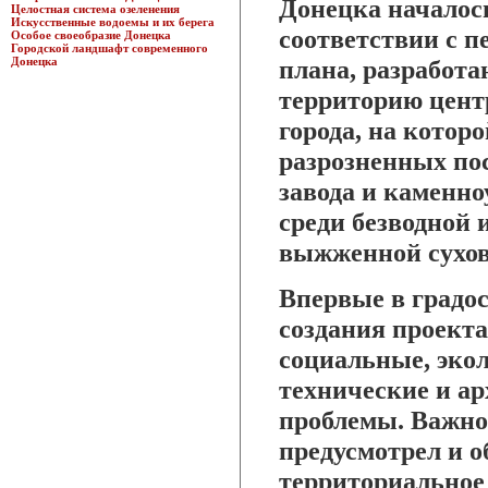
Донецка началос
Целостная система озеленения
Искусственные водоемы и их берега
соответствии с 
Особое своеобразие Донецка
Городской ландшафт современного
Донецка
плана, разработа
территорию цент
города, на котор
разрозненных по
завода и каменн
среди безводной 
выжженной сухов
Впервые в градо
создания проект
социальные, экол
технические и а
проблемы. Важно
предусмотрел и 
территориальное