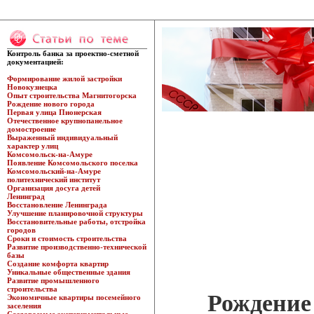
Контроль банка за проектно-сметной
документацией:
Формирование жилой застройки
Новокузнецка
Опыт строительства Магнитогорска
Рождение нового города
Первая улица Пионерская
Отечественное крупнопанельное
домостроение
Выраженный индивидуальный
характер улиц
Комсомольск-на-Амуре
Появление Комсомольского поселка
Комсомольский-на-Амуре
политехнический институт
Организация досуга детей
Ленинград
Восстановление Ленинграда
Улучшение планировочной структуры
Восстановительные работы, отстройка
городов
Сроки и стоимость строительства
Развитие производственно-технической
базы
Создание комфорта квартир
Уникальные общественные здания
Развитие промышленного
строительства
Рождение 
Экономичные квартиры посемейного
заселения