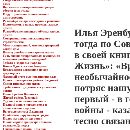
Создаваемые экспериментальные
дома
Высокомеханизированный процесс
сборки и монтажа
Индустриальное многоэтажное
домостроение
Разнообразие архитектурных решений
Применяемые новые проекты жилых
домов
Илья Эренбу
Разнообразие внешнего облика жилых
домов
Совершенствование жилищного
тогда по Со
строительства
Многосекционный, многоквартирный
жилой дом
в своей кни
Культурно-бытовое строительство
Сеть специализированных техникумов
и высших учебных заведений
Жизнь»: «В
Забота о здоровье народа
Книга Одноэтажная Америка
Безысходная жилищная нужда
трудящихся
необычайно
Лаздинай и что ему предшествовало
Проект планировки района Лаздинай
Серии типовых проектов
потряс нашу
Требования трудящихся к условиям
жизни
Новый район Вильнюса
первый - в 
Жилой район Лаздинай
Удачное использование цвета
Полносборные жилые дома и
войны - каз
общественные здания
Бытовые центры Лаздиная
Проблемы окружающей среды
тесно связа
Право на охрану здоровья
Планомерное градостроительное
развитие Донецка
Генеральные планы Донецка