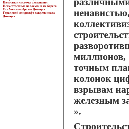
различными 
Целостная система озеленения
Искусственные водоемы и их берега
Особое своеобразие Донецка
ненавистью,
Городской ландшафт современного
Донецка
коллективи
строительст
разворотив
миллионов,
точным пла
колонок ци
взрывам нар
железным з
».
Строительс