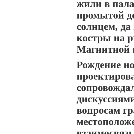
жили в пала
промытой д
солнцем, да
костры на 
Магнитной 
Рождение но
проектирова
сопровожда
дискуссиям
вопросам гр
местоположе
взаимосвяз