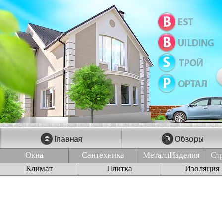
Окна
Сантехника
МеталлИзделия
Ст
Климат
Плитка
Изоляция