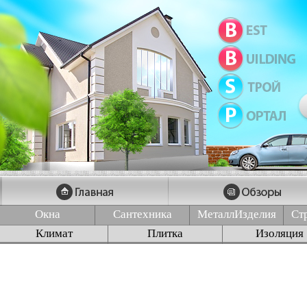
Окна
Сантехника
МеталлИзделия
Ст
Климат
Плитка
Изоляция