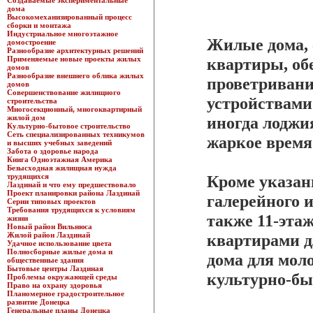
Создаваемые экспериментальные
дома
Высокомеханизированный процесс
сборки и монтажа
Индустриальное многоэтажное
Жилые дома, 
домостроение
Разнообразие архитектурных решений
Применяемые новые проекты жилых
квартиры, об
домов
Разнообразие внешнего облика жилых
проветриван
домов
Совершенствование жилищного
устройствами.
строительства
Многосекционный, многоквартирный
жилой дом
иногда лоджи
Культурно-бытовое строительство
Сеть специализированных техникумов
жаркое время 
и высших учебных заведений
Забота о здоровье народа
Книга Одноэтажная Америка
Безысходная жилищная нужда
трудящихся
Кроме указа
Лаздинай и что ему предшествовало
Проект планировки района Лаздинай
галерейного и
Серии типовых проектов
Требования трудящихся к условиям
также 11-эта
жизни
Новый район Вильнюса
Жилой район Лаздинай
квартирами д
Удачное использование цвета
Полносборные жилые дома и
дома для мол
общественные здания
Бытовые центры Лаздиная
культурно-бы
Проблемы окружающей среды
Право на охрану здоровья
Планомерное градостроительное
развитие Донецка
Генеральные планы Донецка