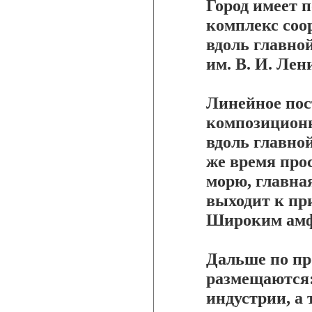
Город имеет 
комплекс соо
вдоль главно
им. В. И. Лен
Линейное пос
композиционн
вдоль главной
же время про
морю, главна
выходит к пр
Широким амфи
Дальше по пр
размещаются:
индустрии, а