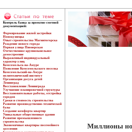
Контроль банка за проектно-сметной
документацией:
Формирование жилой застройки
Новокузнецка
Опыт строительства Магнитогорска
Рождение нового города
Первая улица Пионерская
Отечественное крупнопанельное
домостроение
Выраженный индивидуальный
характер улиц
Комсомольск-на-Амуре
Появление Комсомольского поселка
Комсомольский-на-Амуре
политехнический институт
Организация досуга детей
Ленинград
Восстановление Ленинграда
Улучшение планировочной структуры
Восстановительные работы, отстройка
городов
Сроки и стоимость строительства
Развитие производственно-технической
базы
Создание комфорта квартир
Уникальные общественные здания
Развитие промышленного
строительства
Миллионы но
Экономичные квартиры посемейного
заселения