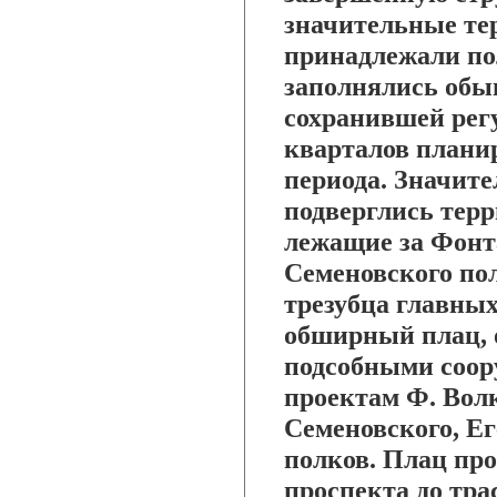
значительные тер
принадлежали по
заполнялись обы
сохранившей рег
кварталов плани
периода. Значит
подверглись терр
лежащие за Фонт
Семеновского пол
трезубца главных
обширный плац, 
подсобными соор
проектам Ф. Волк
Семеновского, Е
полков. Плац про
проспекта до тра