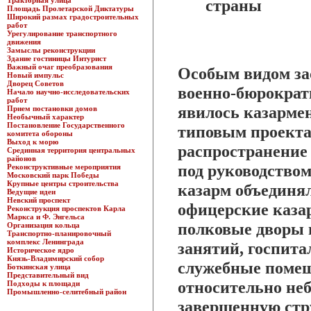
Тракторная улица
страны
Площадь Пролетарской Диктатуры
Широкий размах градостроительных
работ
Урегулирование транспортного
движения
Замыслы реконструкции
Здание гостиницы Интурист
Важный очаг преобразования
Особым видом за
Новый импульс
Дворец Советов
военно-бюрократ
Начало научно-исследовательских
работ
явилось казармен
Прием постановки домов
Необычный характер
Постановление Государственного
типовым проекта
комитета обороны
Выход к морю
распространение 
Срединная территория центральных
районов
под руководство
Реконструктивные мероприятия
Московский парк Победы
Крупные центры строительства
казарм объединял
Ведущие идеи
Невский проспект
офицерские казар
Реконструкция проспектов Карла
Маркса и Ф. Энгельса
полковые дворы 
Организация кольца
Транспортно-планировочный
комплекс Ленинграда
занятий, госпита
Историческое ядро
Князь-Владимирский собор
служебные помещ
Боткинская улица
Представительный вид
относительно не
Подходы к площади
Промышленно-селитебный район
завершенную стру