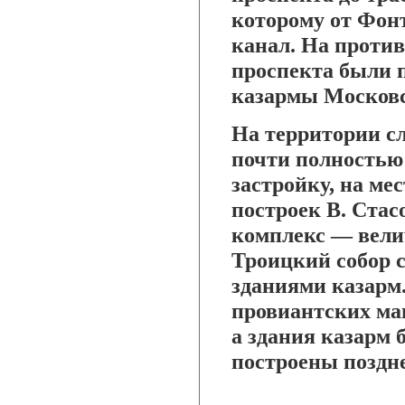
которому от Фон
канал. На против
проспекта были п
казармы Московс
На территории с
почти полностью
застройку, на м
построек В. Ста
комплекс — вел
Троицкий собор 
зданиями казарм.
провиантских маг
а здания казарм 
построены поздне