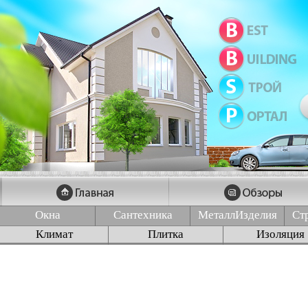
Окна
Сантехника
МеталлИзделия
Ст
Климат
Плитка
Изоляция