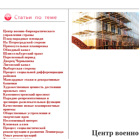
Центр военно-бюрократического
управления страны
Плац-парадные площади
На Петроградской стороне
Прямоугольная планировка
Обводный канал
Шлиссельбургский тракт
Переломный период
Дворец Чернышева
Лиговский канал
Выборгская сторона
Процесс социальной дифференциации
районов
Мансардные этажи и декоративные
башенки
Художественная ценность достояния
прошлых эпох
Каменноостровский проспект
Парадно-репрезентативная и
зрелищно-развлекательная функции
Качественно новые планировочные
приемы
Общественные устремления и
творческие идеи
Несомненный интерес
Кленовая аллея
Процесс социалистической
Центр военно
реконструкции и развития Ленинграда
Опыт реконструкций