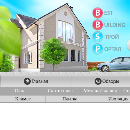
Окна
Сантехника
МеталлИзделия
Ст
Климат
Плитка
Изоляция