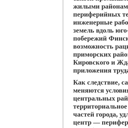
жилыми районами
периферийных т
инженерные раб
земель вдоль юго
побережий Финско
возможность рац
приморских район
Кировского и Жд
приложения труд
Как следствие, 
меняются услови
центральных рай
территориальное
частей города, у
центр — перифер