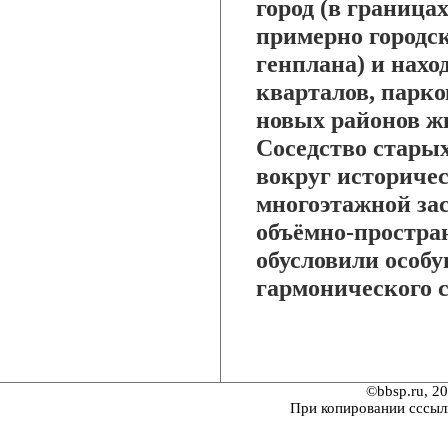
город (в граница
примерно городск
генплана) и нах
кварталов, парк
новых районов ж
Соседство старых
вокруг историче
многоэтажной за
объёмно-простра
обусловили особ
гармонического с
©bbsp.ru, 2
При копировании сссыл