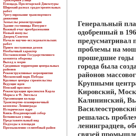
Тракторная улица
Площадь Пролетарской Диктатуры
Широкий размах градостроительных
работ
Урегулирование транспортного
движения
Генеральный пла
Замыслы реконструкции
Здание гостиницы Интурист
Важный очаг преобразования
одобренный в 19
Новый импульс
Дворец Советов
предусматривал 
Начало научно-исследовательских
работ
проблемы на мощ
Прием постановки домов
Необычный характер
Постановление Государственного
прошедшие годы 
комитета обороны
Выход к морю
города была созд
Срединная территория центральных
районов
районов массово
Реконструктивные мероприятия
Московский парк Победы
Крупные центры строительства
Крупными центра
Ведущие идеи
Невский проспект
Кировский, Моск
Реконструкция проспектов Карла
Маркса и Ф. Энгельса
Калининский, Вы
Организация кольца
Транспортно-планировочный
комплекс Ленинграда
Василеостровски
Историческое ядро
Князь-Владимирский собор
решалась пробле
Боткинская улица
Представительный вид
ленинградцев, о
Подходы к площади
Промышленно-селитебный район
связей промышле