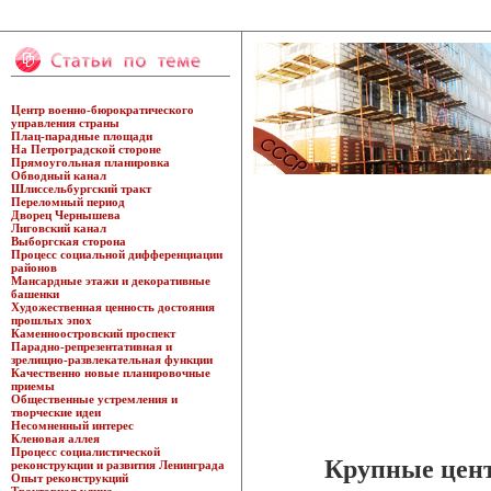
Центр военно-бюрократического
управления страны
Плац-парадные площади
На Петроградской стороне
Прямоугольная планировка
Обводный канал
Шлиссельбургский тракт
Переломный период
Дворец Чернышева
Лиговский канал
Выборгская сторона
Процесс социальной дифференциации
районов
Мансардные этажи и декоративные
башенки
Художественная ценность достояния
прошлых эпох
Каменноостровский проспект
Парадно-репрезентативная и
зрелищно-развлекательная функции
Качественно новые планировочные
приемы
Общественные устремления и
творческие идеи
Несомненный интерес
Кленовая аллея
Процесс социалистической
Крупные цент
реконструкции и развития Ленинграда
Опыт реконструкций