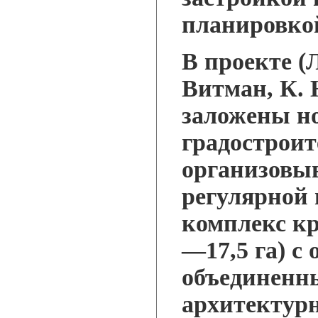
планировко
В проекте (Л
Витман, К. 
заложены н
градостроит
организовыв
регулярной
комплекс кр
—17,5 га) с
объединенн
архитектур