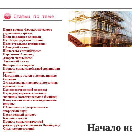
Центр военно-бюрократического
управления страны
Плац-парадные площади
На Петроградской стороне
Прямоугольная планировка
Обводный канал
Шлиссельбургский тракт
Переломный период
Дворец Чернышева
Лиговский канал
Выборгская сторона
Процесс социальной дифференциации
районов
Мансардные этажи и декоративные
башенки
Художественная ценность достояния
прошлых эпох
Каменноостровский проспект
Парадно-репрезентативная и
зрелищно-развлекательная функции
Качественно новые планировочные
приемы
Общественные устремления и
творческие идеи
Несомненный интерес
Кленовая аллея
Процесс социалистической
Начало н
реконструкции и развития Ленинграда
Опыт реконструкций