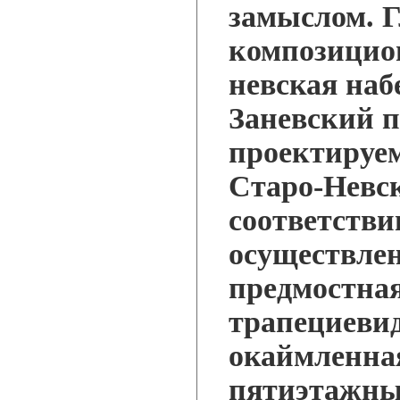
замыслом. 
композицио
невская наб
Заневский 
проектируе
Старо-Невск
соответстви
осуществле
предмостн
трапециевид
окаймленна
пятиэтажны