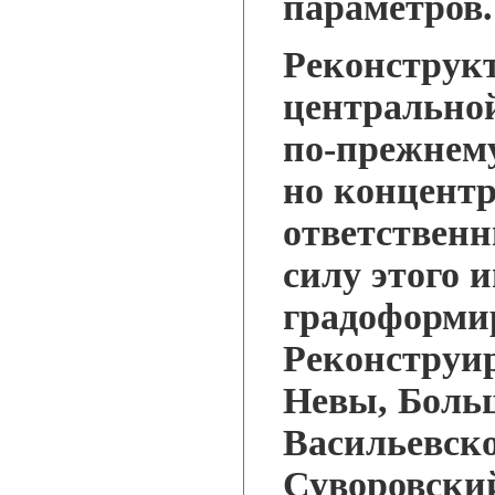
параметров.
Реконструк
центральной
по-прежнем
но концент
ответственн
силу этого 
градоформи
Реконструи
Невы, Боль
Васильевско
Суворовский