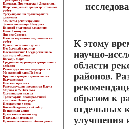
Тракторная улица
исследова
Площадь Пролетарской Диктатуры
Широкий размах градостроительных
работ
Урегулирование транспортного
движения
Замыслы реконструкции
Здание гостиницы Интурист
Важный очаг преобразования
Новый импульс
Дворец Советов
Начало научно-исследовательских
К этому вре
работ
Прием постановки домов
Необычный характер
научно-иссл
Постановление Государственного
комитета обороны
Выход к морю
области ре
Срединная территория центральных
районов
Реконструктивные мероприятия
Московский парк Победы
районов. Ра
Крупные центры строительства
Ведущие идеи
Невский проспект
рекомендац
Реконструкция проспектов Карла
Маркса и Ф. Энгельса
Организация кольца
образом к р
Транспортно-планировочный
комплекс Ленинграда
Историческое ядро
отдельных к
Князь-Владимирский собор
Боткинская улица
Представительный вид
улучшения 
Подходы к площади
Промышленно-селитебный район