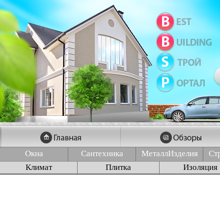
Окна
Сантехника
МеталлИзделия
Ст
Климат
Плитка
Изоляция