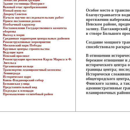
Замыслы реконструкции
Здание гостиницы Интурист
Важный очаг преобразования
Особое место в трансп
Новый импульс
Дворец Советов
благоустраивается водн
Начало научно-исследовательских работ
протяжении набережных
Прием постановки домов
Невском районе, предп
Необычный характер
Постановление Государственного комитета
заливу. Пассажирский 
обороны
в створе Большого прос
Выход к морю
Срединная территория центральных районов
Реконструктивные мероприятия
Создание мощного тран
Московский парк Победы
способствовало раскры
Крупные центры строительства
Ведущие идеи
В отношении историчес
Невский проспект
Реконструкция проспектов Карла Маркса и Ф.
бережное отношение и 
Энгельса
исторического центра 
Организация кольца
границы центра; после
Транспортно-планировочный комплекс
Ленинграда
Исторически сложивший
Историческое ядро
общегородского центра
Князь-Владимирский собор
Финского залива, а та
Боткинская улица
Представительный вид
административные гра
Подходы к площади
планировочных районо
Промышленно-селитебный район