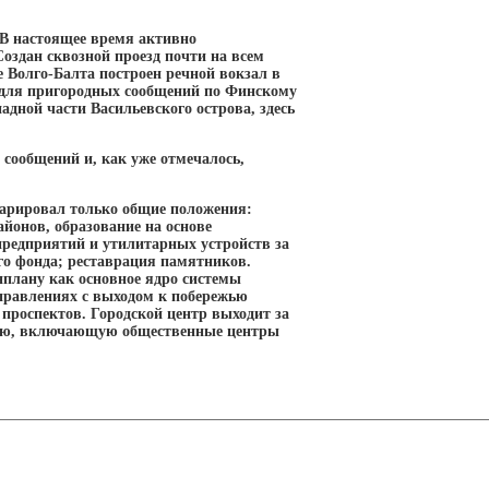
 В настоящее время активно
Создан сквозной проезд почти на всем
 Волго-Балта построен речной вокзал в
е для пригородных сообщений по Финскому
дной части Васильевского острова, здесь
сообщений и, как уже отмечалось,
арировал только общие положения:
йонов, образование на основе
предприятий и утилитарных устройств за
го фонда; реставрация памятников.
нплану как основное ядро системы
правлениях с выходом к побережью
проспектов. Городской центр выходит за
цию, включающую общественные центры