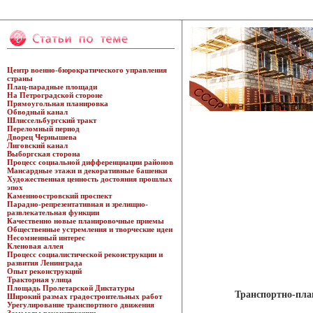
Центр военно-бюрократического управления
страны
Плац-парадные площади
На Петроградской стороне
Прямоугольная планировка
Обводный канал
Шлиссельбургский тракт
Переломный период
Дворец Чернышева
Лиговский канал
Выборгская сторона
Процесс социальной дифференциации районов
Мансардные этажи и декоративные башенки
Художественная ценность достояния прошлых
эпох
Каменноостровский проспект
Парадно-репрезентативная и зрелищно-
развлекательная функции
Качественно новые планировочные приемы
Общественные устремления и творческие идеи
Несомненный интерес
Кленовая аллея
Процесс социалистической реконструкции и
развития Ленинграда
Опыт реконструкций
Тракторная улица
Площадь Пролетарской Диктатуры
Транспортно-пла
Широкий размах градостроительных работ
Урегулирование транспортного движения