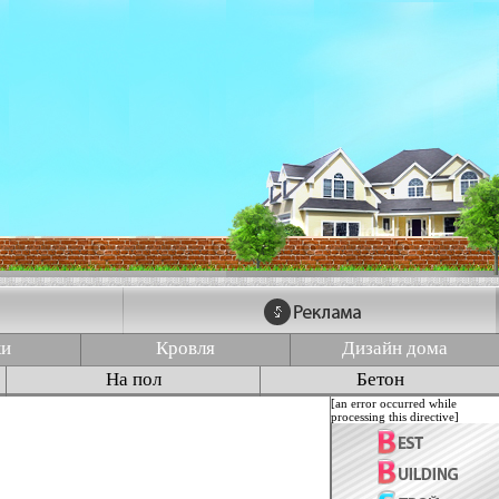
ки
Кровля
Дизайн дома
На пол
Бетон
[an error occurred while
processing this directive]