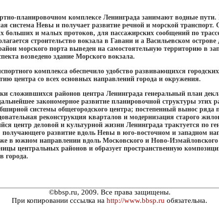
ортно-планировочном комплексе Ленинграда занимают водные пути.
ая система Невы и получает развитие речной и морской транспорт. 
 больших и малых протоков, для пассажирских сообщений по трассе
олагается строительство вокзала в Гавани и а Васильевском остров
район морского порта выведен на самостоятельную территорию в запа
пекта возведено здание Морского вокзала.
спортного комплекса обеспечило удобство развивающихся городских 
тию центра со всех основных направлений города и окружения.
ки сложившихся районов центра Ленинграда генеральный план декл
дальнейшее закономерное развитие планировочной структуры этих ра
обширной системы общегородского центра; постепенный вынос ряда 
довательная реконструкция кварталов и модернизация старого жило
ся центр деловой и культурной жизни Ленинграда трактуется по ге
, получающего развитие вдоль Невы в юго-восточном и западном на
кже в южном направлении вдоль Московского и Ново-Измайловского 
ницы центральных районов и образует пространственную компози
в города.
©bbsp.ru, 2009. Все права защищены.
При копировании сссылка на
http://www.bbsp.ru
обязательна.