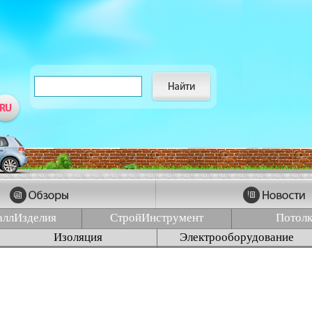
аллИзделия
СтройИнструмент
Потол
Изоляция
Электрооборудование