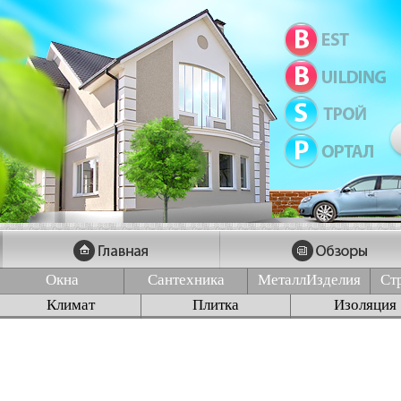
Окна
Сантехника
МеталлИзделия
Ст
Климат
Плитка
Изоляция