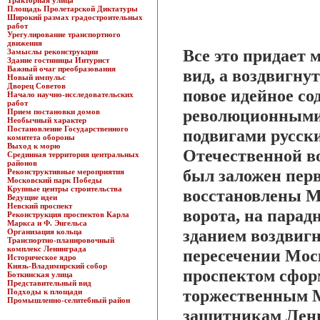
Тракторная улица
Площадь Пролетарской Диктатуры
Широкий размах градостроительных
работ
Урегулирование транспортного
движения
Все это придает
Замыслы реконструкции
Здание гостиницы Интурист
Важный очаг преобразования
вид, а воздвигну
Новый импульс
Дворец Советов
повое идейное со
Начало научно-исследовательских
работ
революционными
Прием постановки домов
Необычный характер
Постановление Государственного
подвигами русск
комитета обороны
Выход к морю
Отечественной в
Срединная территория центральных
районов
был заложен перв
Реконструктивные мероприятия
Московский парк Победы
Крупные центры строительства
восстановлены 
Ведущие идеи
Невский проспект
ворота, на пара
Реконструкция проспектов Карла
Маркса и Ф. Энгельса
зданием воздвигн
Организация кольца
Транспортно-планировочный
комплекс Ленинграда
пересечении Мос
Историческое ядро
Князь-Владимирский собор
проспектом сфор
Боткинская улица
Представительный вид
торжественным 
Подходы к площади
Промышленно-селитебный район
защитникам Лени