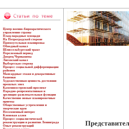
Центр военно-бюрократического
управления страны
Плац-парадные площади
На Петроградской стороне
Прямоугольная планировка
Обводный канал
Шлиссельбургский тракт
Переломный период
Дворец Чернышева
Лиговский канал
Выборгская сторона
Процесс социальной дифференциации
районов
Мансардные этажи и декоративные
башенки
Художественная ценность достояния
прошлых эпох
Каменноостровский проспект
Парадно-репрезентативная и
зрелищно-развлекательная функции
Качественно новые планировочные
приемы
Общественные устремления и
творческие идеи
Несомненный интерес
Кленовая аллея
Процесс социалистической
Представите
реконструкции и развития Ленинграда
Опыт реконструкций