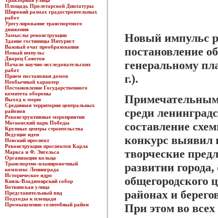
Тракторная улица
Площадь Пролетарской Диктатуры
Широкий размах градостроительных
работ
Урегулирование транспортного
движения
Новый импульс р
Замыслы реконструкции
Здание гостиницы Интурист
Важный очаг преобразования
постановление об
Новый импульс
Дворец Советов
генеральному пл
Начало научно-исследовательских
работ
г.).
Прием постановки домов
Необычный характер
Постановление Государственного
комитета обороны
Примечательным 
Выход к морю
Срединная территория центральных
среди ленинградс
районов
Реконструктивные мероприятия
Московский парк Победы
составление схем
Крупные центры строительства
Ведущие идеи
конкурс выявил
Невский проспект
Реконструкция проспектов Карла
творческие пред
Маркса и Ф. Энгельса
Организация кольца
Транспортно-планировочный
развитии города,
комплекс Ленинграда
Историческое ядро
общегородского 
Князь-Владимирский собор
Боткинская улица
районах и берего
Представительный вид
Подходы к площади
Промышленно-селитебный район
При этом во всех