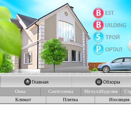
Окна
Сантехника
МеталлИзделия
Ст
Климат
Плитка
Изоляция