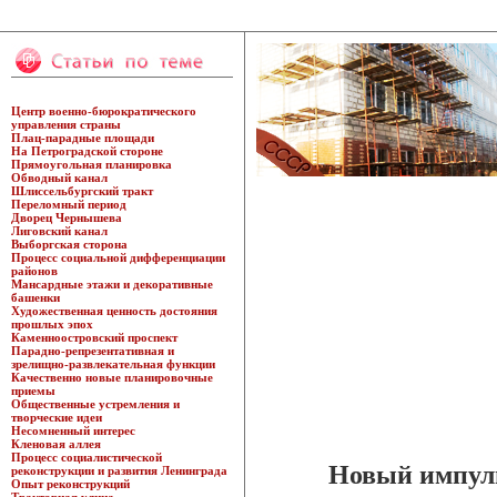
Центр военно-бюрократического
управления страны
Плац-парадные площади
На Петроградской стороне
Прямоугольная планировка
Обводный канал
Шлиссельбургский тракт
Переломный период
Дворец Чернышева
Лиговский канал
Выборгская сторона
Процесс социальной дифференциации
районов
Мансардные этажи и декоративные
башенки
Художественная ценность достояния
прошлых эпох
Каменноостровский проспект
Парадно-репрезентативная и
зрелищно-развлекательная функции
Качественно новые планировочные
приемы
Общественные устремления и
творческие идеи
Несомненный интерес
Кленовая аллея
Процесс социалистической
Новый импул
реконструкции и развития Ленинграда
Опыт реконструкций