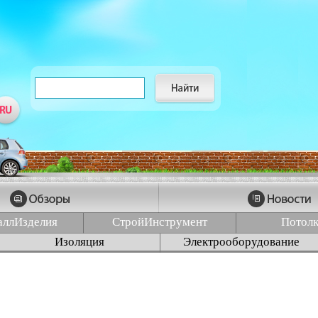
аллИзделия
СтройИнструмент
Потол
Изоляция
Электрооборудование