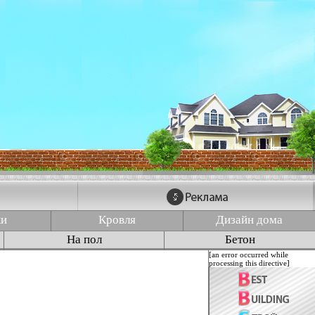
ки
Кровля
Дизайн дома
На пол
Бетон
[an error occurred while
processing this directive]