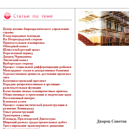
Центр военно-бюрократического управления
страны
Плац-парадные площади
На Петроградской стороне
Прямоугольная планировка
Обводный канал
Шлиссельбургский тракт
Переломный период
Дворец Чернышева
Лиговский канал
Выборгская сторона
Процесс социальной дифференциации районов
Мансардные этажи и декоративные башенки
Художественная ценность достояния прошлых
эпох
Каменноостровский проспект
Парадно-репрезентативная и зрелищно-
развлекательная функции
Качественно новые планировочные приемы
Общественные устремления и творческие идеи
Несомненный интерес
Кленовая аллея
Процесс социалистической реконструкции и
развития Ленинграда
Опыт реконструкций
Тракторная улица
Площадь Пролетарской Диктатуры
Дворец Советов
Широкий размах градостроительных работ
Урегулирование транспортного движения