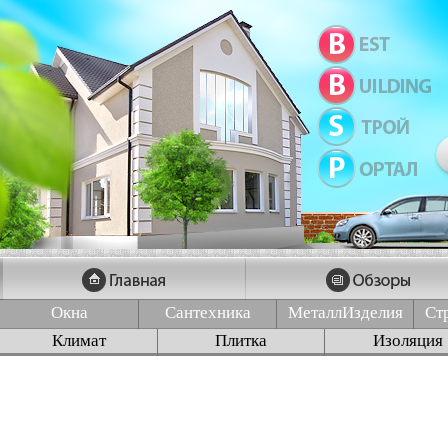
Окна
Сантехника
МеталлИзделия
Ст
Климат
Плитка
Изоляция