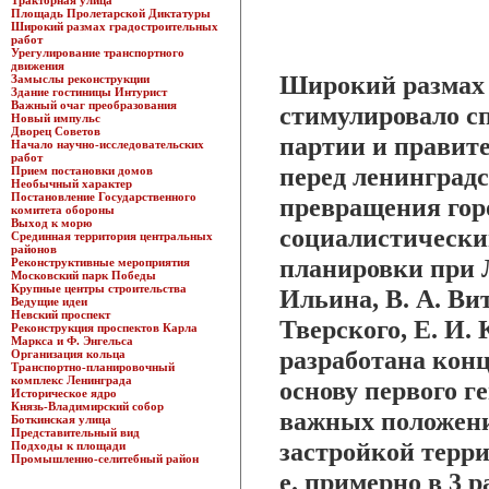
Тракторная улица
Площадь Пролетарской Диктатуры
Широкий размах градостроительных
работ
Урегулирование транспортного
движения
Широкий размах 
Замыслы реконструкции
Здание гостиницы Интурист
Важный очаг преобразования
стимулировало с
Новый импульс
Дворец Советов
партии и правите
Начало научно-исследовательских
работ
перед ленинград
Прием постановки домов
Необычный характер
Постановление Государственного
превращения гор
комитета обороны
Выход к морю
социалистически
Срединная территория центральных
районов
планировки при Л
Реконструктивные мероприятия
Московский парк Победы
Крупные центры строительства
Ильина, В. А. Ви
Ведущие идеи
Невский проспект
Тверского, Е. И. 
Реконструкция проспектов Карла
Маркса и Ф. Энгельса
разработана кон
Организация кольца
Транспортно-планировочный
комплекс Ленинграда
основу первого г
Историческое ядро
Князь-Владимирский собор
важных положени
Боткинская улица
Представительный вид
застройкой терри
Подходы к площади
Промышленно-селитебный район
е. примерно в 3 