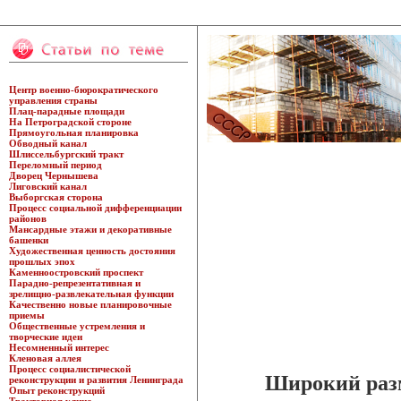
Центр военно-бюрократического
управления страны
Плац-парадные площади
На Петроградской стороне
Прямоугольная планировка
Обводный канал
Шлиссельбургский тракт
Переломный период
Дворец Чернышева
Лиговский канал
Выборгская сторона
Процесс социальной дифференциации
районов
Мансардные этажи и декоративные
башенки
Художественная ценность достояния
прошлых эпох
Каменноостровский проспект
Парадно-репрезентативная и
зрелищно-развлекательная функции
Качественно новые планировочные
приемы
Общественные устремления и
творческие идеи
Несомненный интерес
Кленовая аллея
Процесс социалистической
Широкий разм
реконструкции и развития Ленинграда
Опыт реконструкций