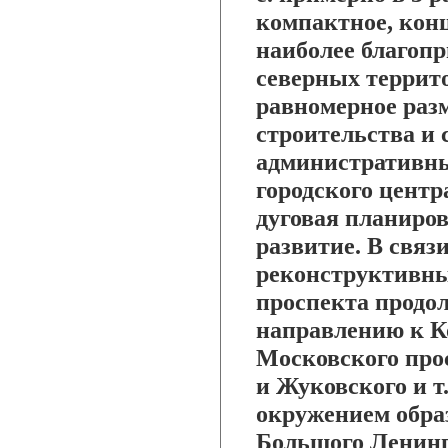
компактное, конц
наиболее благоп
северных террит
равномерное ра
строительства и
административны
городского цент
дуговая планиро
развитие. В связ
реконструктивны
проспекта продо
направлению к К
Московского про
и Жуковского и т.
окружением обра
Большого Ленинг