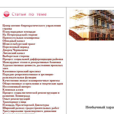
Центр военно-бюрократического управления
страны
Плац-парадные площади
На Петроградской стороне
Прямоугольная планировка
Обводный канал
Шлиссельбургский тракт
Переломный период
Дворец Чернышева
Лиговский канал
Выборгская сторона
Процесс социальной дифференциации районов
Мансардные этажи и декоративные башенки
Художественная ценность достояния прошлых
эпох
Каменноостровский проспект
Парадно-репрезентативная и зрелищно-
развлекательная функции
Качественно новые планировочные приемы
Общественные устремления и творческие идеи
Несомненный интерес
Кленовая аллея
Процесс социалистической реконструкции и
развития Ленинграда
Опыт реконструкций
Тракторная улица
Площадь Пролетарской Диктатуры
Необычный хара
Широкий размах градостроительных работ
Урегулирование транспортного движения