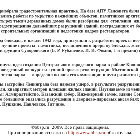
иобрела градостроительная практика. На базе АПУ Ленсовета была 
чались работы по укрытию важнейших объектов, памятников архите
етырех тысяч деревянных домов были разобраны для отопления жи
предотвращению дальнейших разрушений зданий, пострадавших от 
 строительных организаций и подготовки кадров реставраторов.
 блокады, в начале 1942 года, приступили к разработке проекта во
 лучшие проекты: памятника, посвященного прорыву блокады, жилог
онструкции Суворовского (Б. Р. Рубаненко, И. И. Фомин, 1-я премия
инута идея создания Центрального городского парка в районе Кронв
роведенный конкурс па лучший проект реконструкции Мытнинской наб
 звена парка — определял основы его композиции и пути развития ц
ы застройке Ленинграда был нанесен ущерб, в результате разрушени
млн. квадратных метров площади жилых зданий. Неузнаваемо измени
: Адмиралтейство, Казанский собор, Инженерный замок, здание Соп
но большими оказались разрушения в дворцово-парковых ансамблях
, Пушкине, Павловске, Гатчине.
©bbsp.ru, 2009. Все права защищены.
При копировании сссылка на
http://www.bbsp.ru
обязательна.