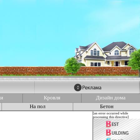
ки
Кровля
Дизайн дома
На пол
Бетон
[an error occurred while
processing this directive]