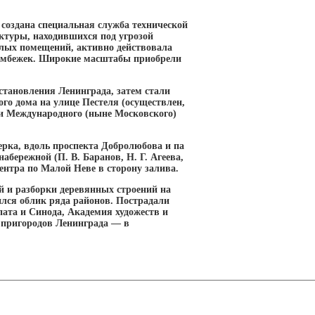
создана специальная служба технической
ктуры, находившихся под угрозой
лых помещений, активно действовала
бомбежек. Широкие масштабы приобрели
сстановления Ленинграда, затем стали
о дома на улице Пестеля (осуществлен,
) и Международного (ныне Московского)
ерка, вдоль проспекта Добролюбова и па
ережной (П. В. Баранов, Н. Г. Агеева,
ентра по Малой Неве в сторону залива.
й и разборки деревянных строений на
лся облик ряда районов. Пострадали
ата и Синода, Академия художеств и
 пригородов Ленинграда — в