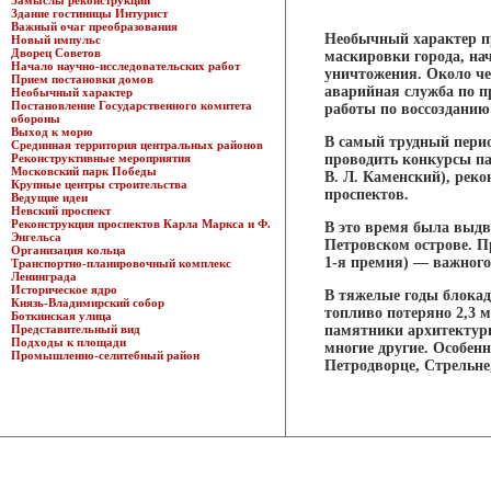
Замыслы реконструкции
Здание гостиницы Интурист
Важный очаг преобразования
Необычный характер пр
Новый импульс
Дворец Советов
маскировки города, на
Начало научно-исследовательских работ
уничтожения. Около ч
Прием постановки домов
аварийная служба по 
Необычный характер
Постановление Государственного комитета
работы по воссозданию
обороны
Выход к морю
В самый трудный период
Срединная территория центральных районов
Реконструктивные мероприятия
проводить конкурсы па
Московский парк Победы
В. Л. Каменский), рек
Крупные центры строительства
проспектов.
Ведущие идеи
Невский проспект
Реконструкция проспектов Карла Маркса и Ф.
В это время была выдв
Энгельса
Петровском острове. П
Организация кольца
1-я премия) — важного
Транспортно-планировочный комплекс
Ленинграда
Историческое ядро
В тяжелые годы блокад
Князь-Владимирский собор
топливо потеряно 2,3 
Боткинская улица
Представительный вид
памятники архитектуры
Подходы к площади
многие другие. Особен
Промышленно-селитебный район
Петродворце, Стрельне