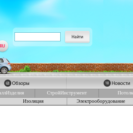
аллИзделия
СтройИнструмент
Потол
Изоляция
Электрооборудование