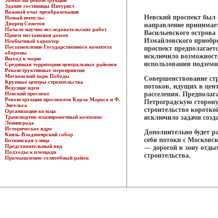
Замыслы реконструкции
Здание гостиницы Интурист
Важный очаг преобразования
Невский проспект был 
Новый импульс
Дворец Советов
направление принимает
Начало научно-исследовательских работ
Васильевского острова
Прием постановки домов
Измайловского приобре
Необычный характер
Постановление Государственного комитета
проспект предполагает
обороны
исключило возможность
Выход к морю
использования подземно
Срединная территория центральных районов
Реконструктивные мероприятия
Московский парк Победы
Совершенствование ст
Крупные центры строительства
потоков, идущих в цен
Ведущие идеи
Невский проспект
расселения. Предполаг
Реконструкция проспектов Карла Маркса и Ф.
Петроградскую сторону
Энгельса
строительство коротко
Организация кольца
Транспортно-планировочный комплекс
исключило задачи созд
Ленинграда
Историческое ядро
Дополнительно будет р
Князь-Владимирский собор
себя потоки с Московс
Боткинская улица
Представительный вид
— дорогой в зону отды
Подходы к площади
строительства.
Промышленно-селитебный район