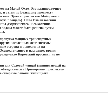
том на Малой Охте. Это планировочное
р, и затем по Большому проспекту
окзала. Трасса проспектов Майорова и
вскую площадь). Ново Измайловский
лицы Дзержинского, к сожалению,
я задача может быть решена путем
ьца.
 пропуска мощных транспортных
 других населенных мест системы
ные острова и вывести их па
 Осуществленное в настоящее время
азгрузило Кировский проспект, но не
аши дни Садовой улицей (принимающей па
й объединяется с Приморским проспектом
ые северные районы жилищного