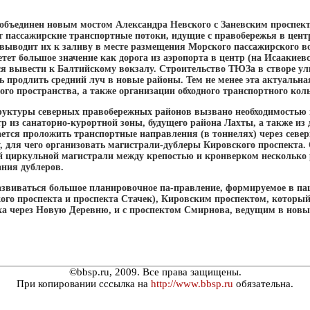
объединен новым мостом Александра Невского с Заневским проспек
 пассажирские транспортные потоки, идущие с правобережья в цент
 выводит их к заливу в месте размещения Морского пассажирского в
тет большое значение как дорога из аэропорта в центр (на Исаакие
ся вывести к Балтийскому вокзалу. Строительство ТЮЗа в створе у
 продлить средний луч в новые районы. Тем не менее эта актуальна
го пространства, а также организации обходного транспортного кол
руктуры северных правобережных районов вызвано необходимостью
тр из санаторно-курортной зоны, будущего района Лахты, а также из
ается проложить транспортные направления (в тоннелях) через север
, для чего организовать магистрали-дублеры Кировского проспекта.
й циркульной магистрали между крепостью и кронверком несколько р
ания дублеров.
азвиваться большое планировочное па-правление, формируемое в п
кого проспекта и проспекта Стачек), Кировским проспектом, которы
ха через Новую Деревню, и с проспектом Смирнова, ведущим в нов
©bbsp.ru, 2009. Все права защищены.
При копировании сссылка на
http://www.bbsp.ru
обязательна.