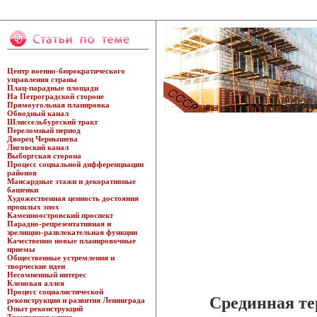
Центр военно-бюрократического
управления страны
Плац-парадные площади
На Петроградской стороне
Прямоугольная планировка
Обводный канал
Шлиссельбургский тракт
Переломный период
Дворец Чернышева
Лиговский канал
Выборгская сторона
Процесс социальной дифференциации
районов
Мансардные этажи и декоративные
башенки
Художественная ценность достояния
прошлых эпох
Каменноостровский проспект
Парадно-репрезентативная и
зрелищно-развлекательная функции
Качественно новые планировочные
приемы
Общественные устремления и
творческие идеи
Несомненный интерес
Кленовая аллея
Процесс социалистической
Срединная те
реконструкции и развития Ленинграда
Опыт реконструкций