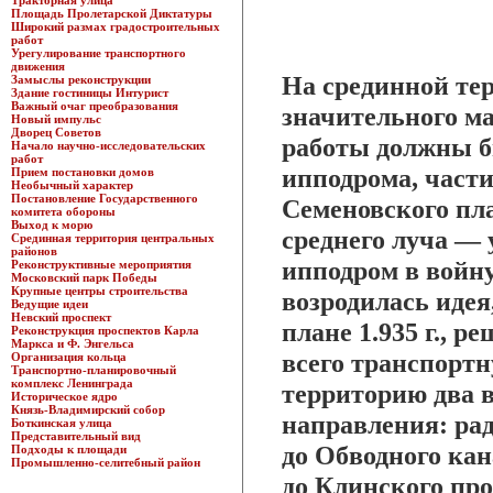
Тракторная улица
Площадь Пролетарской Диктатуры
Широкий размах градостроительных
работ
Урегулирование транспортного
движения
На срединной те
Замыслы реконструкции
Здание гостиницы Интурист
Важный очаг преобразования
значительного м
Новый импульс
Дворец Советов
работы должны б
Начало научно-исследовательских
работ
ипподрома, част
Прием постановки домов
Необычный характер
Постановление Государственного
Семеновского пл
комитета обороны
Выход к морю
среднего луча —
Срединная территория центральных
районов
ипподром в войн
Реконструктивные мероприятия
Московский парк Победы
Крупные центры строительства
возродилась идея
Ведущие идеи
Невский проспект
плане 1.935 г., р
Реконструкция проспектов Карла
Маркса и Ф. Энгельса
всего транспортн
Организация кольца
Транспортно-планировочный
комплекс Ленинграда
территорию два 
Историческое ядро
Князь-Владимирский собор
направления: ра
Боткинская улица
Представительный вид
до Обводного ка
Подходы к площади
Промышленно-селитебный район
до Клинского пр