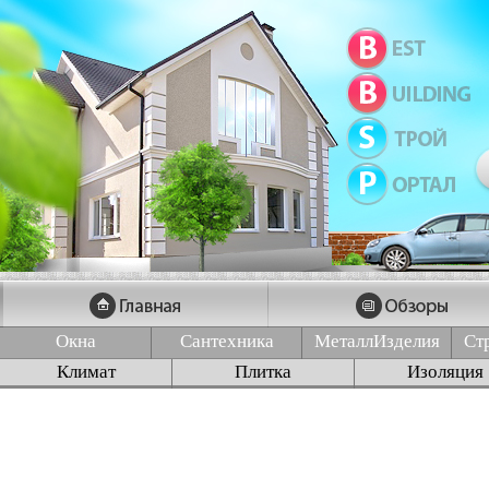
Окна
Сантехника
МеталлИзделия
Ст
Климат
Плитка
Изоляция