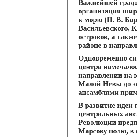
Важнейшей градо
организация шир
к морю (П. В. Бар
Васильевского, К
островов, а такж
районе в направ
Одновременно си
центра намечалос
направлении на юг
Малой Невы до за
ансамблями прим
В развитие идеи
центральных анс
Революции предп
Марсову полю, в 