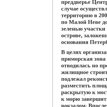
преддверье Центр
случае осуществ
территорию в 200
по Малой Неве до
зеленью участки
острове, заложен
основания Петерб
В целях организа
приморская зона 
отводилась но пр
жилищное строит
подлежал реконс
разместить площа
раскрытую к мос
к морю завершит
вокзалом. Впосл