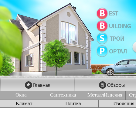
Окна
Сантехника
МеталлИзделия
Ст
Климат
Плитка
Изоляция