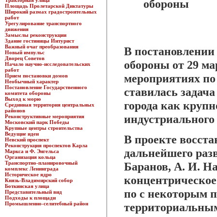
Тракторная улица
обороны
Площадь Пролетарской Диктатуры
Широкий размах градостроительных
работ
Урегулирование транспортного
движения
Замыслы реконструкции
Здание гостиницы Интурист
Важный очаг преобразования
В постановлении
Новый импульс
Дворец Советов
обороны от 29 ма
Начало научно-исследовательских
работ
мероприятиях по
Прием постановки домов
Необычный характер
Постановление Государственного
ставилась задача
комитета обороны
Выход к морю
города как крупн
Срединная территория центральных
районов
индустриального
Реконструктивные мероприятия
Московский парк Победы
Крупные центры строительства
Ведущие идеи
В проекте восста
Невский проспект
Реконструкция проспектов Карла
дальнейшего разв
Маркса и Ф. Энгельса
Организация кольца
Транспортно-планировочный
Баранов, А. И. Н
комплекс Ленинграда
Историческое ядро
концентрическое 
Князь-Владимирский собор
Боткинская улица
по с некоторым
Представительный вид
Подходы к площади
Промышленно-селитебный район
территориальным