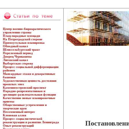
Центр военно-бюрократического
управления страны
Плац-парадные площади
На Петроградской стороне
Прямоугольная планировка
Обводный канал
Шлиссельбургский тракт
Переломный период
Дворец Чернышева
Лиговский канал
Выборгская сторона
Процесс социальной дифференциации
районов
Мансардные этажи и декоративные
башенки
Художественная ценность достояния
прошлых эпох
Каменноостровский проспект
Парадно-репрезентативная и
зрелищно-развлекательная функции
Качественно новые планировочные
приемы
Общественные устремления и
творческие идеи
Несомненный интерес
Кленовая аллея
Процесс социалистической
Постановлени
реконструкции и развития Ленинграда
Опыт реконструкций