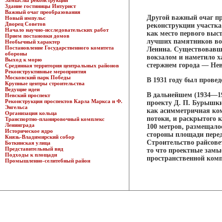
Замыслы реконструкции
Здание гостиницы Интурист
Важный очаг преобразования
Другой важный очаг пр
Новый импульс
Дворец Советов
реконструкции участка
Начало научно-исследовательских работ
как место первого выст
Прием постановки домов
лучших памятников вожд
Необычный характер
Постановление Государственного комитета
Ленина. Существовавши
обороны
вокзалом и наметило х
Выход к морю
стержнем города — Нев
Срединная территория центральных районов
Реконструктивные мероприятия
Московский парк Победы
В 1931 году был провед
Крупные центры строительства
Ведущие идеи
В дальнейшем (1934—19
Невский проспект
Реконструкция проспектов Карла Маркса и Ф.
проекту Д. П. Бурышки
Энгельса
как асимметричная ко
Организация кольца
потоки, и раскрытого 
Транспортно-планировочный комплекс
Ленинграда
100 метров, размещало
Историческое ядро
стороны площади перед
Князь-Владимирский собор
Строительство райсове
Боткинская улица
Представительный вид
то что проектные замы
Подходы к площади
пространственной комп
Промышленно-селитебный район