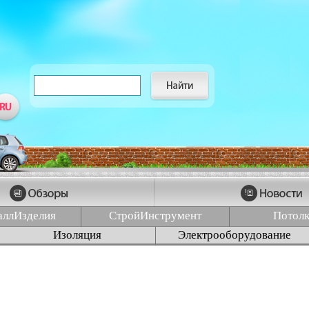
аллИзделия
СтройИнструмент
Потол
Изоляция
Электрооборудование