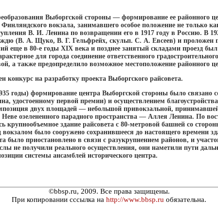
еобразования Выборгской стороны — формирование ее районного цен
 Финляндского вокзала, занимавшего особое положение не только ка
упления В. И. Ленина по возвращении его в 1917 году в Россию. В 19
ю (В. А. Щуко, В. Г. Гельфрейх, скульп. С. А. Евсеев) и проложен 
й еще в 80-е годы XIX века и позднее занятый складами проезд был 
арактерное для города соединение ответственного градостроительно
ой, а также предопределило возможное местоположение районного це
ен конкурс на разработку проекта Выборгского райсовета.
35 годы) формирование центра Выборгской стороны было связано со
на, удостоенному первой премии) и осуществлением благоустройств
мпозиция двух площадей — небольшой привокзальной, принимавшей
к Неве озелененного парадного пространства — Аллея Ленина. По вос
сь крупнообъемное здание райсовета с 80-метровой башней со сторо
 вокзалом было сооружено сохранившееся до настоящего времени зда
та было приостановлено в связи с разукрупнением районов, и участо
слы не получили реального осуществления, они наметили пути даль
озиции системы ансамблей исторического центра.
©bbsp.ru, 2009. Все права защищены.
При копировании сссылка на
http://www.bbsp.ru
обязательна.