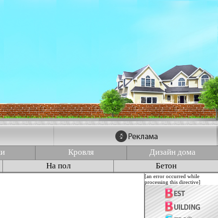
ки
Кровля
Дизайн дома
На пол
Бетон
[an error occurred while
processing this directive]