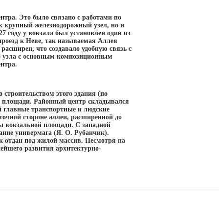
тра. Это было связано с работами по
к крупный железнодорожный узел, но и
27 году у вокзала был установлен один из
проезд к Неве, так называемая Аллея
расширен, что создавало удобную связь с
го узла с основным композиционным
нтра.
 строительством этого здания (по
а площади. Районный центр складывался
 главные транспортные и людские
точной стороне аллеи, расширенной до
ны вокзальной площади. С западной
ние универмага (Я. О. Рубанчик).
к отдан под жилой массив. Несмотря па
нейшего развития архитектурно-