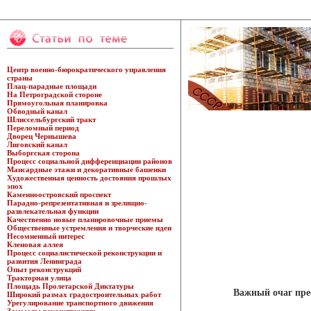
Центр военно-бюрократического управления
страны
Плац-парадные площади
На Петроградской стороне
Прямоугольная планировка
Обводный канал
Шлиссельбургский тракт
Переломный период
Дворец Чернышева
Лиговский канал
Выборгская сторона
Процесс социальной дифференциации районов
Мансардные этажи и декоративные башенки
Художественная ценность достояния прошлых
эпох
Каменноостровский проспект
Парадно-репрезентативная и зрелищно-
развлекательная функции
Качественно новые планировочные приемы
Общественные устремления и творческие идеи
Несомненный интерес
Кленовая аллея
Процесс социалистической реконструкции и
развития Ленинграда
Опыт реконструкций
Тракторная улица
Площадь Пролетарской Диктатуры
Важный очаг пре
Широкий размах градостроительных работ
Урегулирование транспортного движения