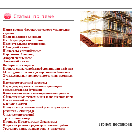
Центр военно-бюрократического управления
страны
Плац-парадные площади
На Петроградской стороне
Прямоугольная планировка
Обводный канал
Шлиссельбургский тракт
Переломный период
Дворец Чернышева
Лиговский канал
Выборгская сторона
Процесс социальной дифференциации районов
Мансардные этажи и декоративные башенки
Художественная ценность достояния прошлых
эпох
Каменноостровский проспект
Парадно-репрезентативная и зрелищно-
развлекательная функции
Качественно новые планировочные приемы
Общественные устремления и творческие идеи
Несомненный интерес
Кленовая аллея
Процесс социалистической реконструкции и
развития Ленинграда
Опыт реконструкций
Тракторная улица
Площадь Пролетарской Диктатуры
Прием постановк
Широкий размах градостроительных работ
Урегулирование транспортного движения