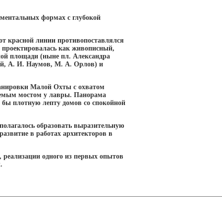
ументальных формах с глубокой
от красной линии противопоставлялся
 проектировалась как живописный,
ной площади (ныне пл. Александра
й, А. И. Наумов, М. А. Орлов) и
анировки Малой Охты с охватом
уемым мостом у лавры. Панорама
 бы плотную лепту домов со спокойной
дполагалось образовать выразительную
развитие в работах архитекторов в
, реализации одного из первых опытов
.