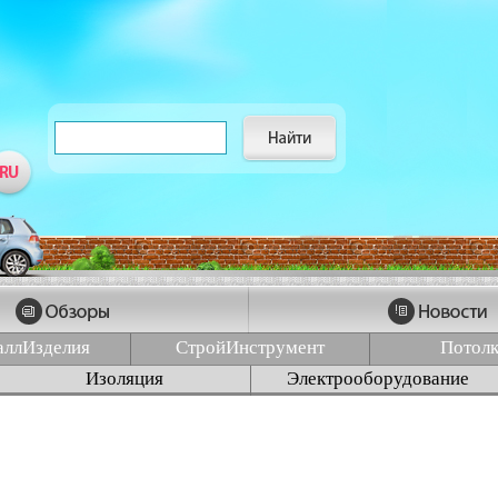
аллИзделия
СтройИнструмент
Потол
Изоляция
Электрооборудование