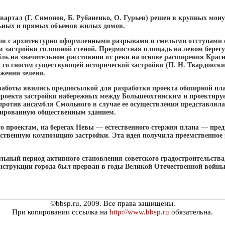
ртал (Г. Симонов, Б. Рубаненко, О. Гурьев) решен в крупных мон
ьных и прямых объемов жилых домов.
ов с архитектурно оформленными разрывами и смелыми отступами 
застройки сплошной стеной. Предмостная площадь на левом берегу
ь на значительном расстоянии от реки на основе расширения Крас
 со сносом существующей исторической застройки (П. Н. Твардовски
жении зелени.
работы явились предпосылкой для разработки проекта обширной пл
 проекта застройки набережных между Большеохтинским и проектир
против ансамбля Смольного в случае ее осуществления представляла
тированную общественным зданием.
но проектам, на берегах Невы — естественного стержня плана — пре
ственную композицию застройки. Эта идея получила преемственное 
ьный период активного становления советского градостроительства
нструкции города был прерван в годы Великой Отечественной войны
©bbsp.ru, 2009. Все права защищены.
При копировании сссылка на
http://www.bbsp.ru
обязательна.