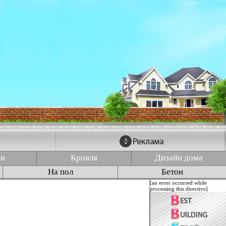
ки
Кровля
Дизайн дома
На пол
Бетон
[an error occurred while
processing this directive]