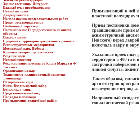
Замыслы реконструкции
Здание гостиницы Интурист
Важный очаг преобразования
Примыкающий к ней ква
Новый импульс
Дворец Советов
пластикой полуциркул
Начало научно-исследовательских работ
Прием постановки домов
Прием постановки дом
Необычный характер
Постановление Государственного комитета
традиционным приемам 
обороны
асимметричный ансамбл
Выход к морю
Невского) перед лаврой
Срединная территория центральных районов
Реконструктивные мероприятия
включала лавру в окру
Московский парк Победы
Крупные центры строительства
Указанные проектные 
Ведущие идеи
территории в 400 га и
Невский проспект
Реконструкция проспектов Карла Маркса и Ф.
застройки набережной 
Энгельса
линией силуэта, акцен
Организация кольца
Транспортно-планировочный комплекс
Ленинграда
Таким образом, соглас
Историческое ядро
архитектурно-простран
Князь-Владимирский собор
последующие периоды.
Боткинская улица
Представительный вид
Подходы к площади
Напряженный созидател
Промышленно-селитебный район
социалистической реко