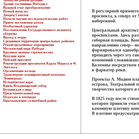
Замыслы реконструкции
Здание гостиницы Интурист
Важный очаг преобразования
В регулярной прямоуго
Новый импульс
Дворец Советов
проспекта, к северу от
Начало научно-исследовательских работ
набережной.
Прием постановки домов
Необычный характер
Постановление Государственного комитета
Центральный архитект
обороны
проспектами. Здесь ра
Выход к морю
соборная площадь. Ком
Срединная территория центральных районов
Реконструктивные мероприятия
направлению север—юг 
Московский парк Победы
формировался однообра
Крупные центры строительства
проходить через эту га
Ведущие идеи
Невский проспект
изменений сложившаяся
Реконструкция проспектов Карла Маркса и Ф.
Коломны посредством по
Энгельса
в фарватер реки.
Организация кольца
Транспортно-планировочный комплекс
Ленинграда
Проекты А. Модюи пла
Историческое ядро
острова, Театральной 
Князь-Владимирский собор
творчество которого и
Боткинская улица
Представительный вид
Подходы к площади
В 1825 году после стих
Промышленно-селитебный район
котором приняли участи
каменную плотину попе
В плотине предусматри