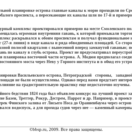
льной планировке острова главные каналы к морю проходили по Ср
 Малого проспекта, а пересекающие их каналы шли по 17-й и пример
урный комплекс проектировался примерно на месте Смоленского п
змещалась огромная внутренняя гавань, к которой примыкали торго
плекс раскрывался к обоим проспектам и получал функциональное 
(27-я линия) в виде канала и ряда обводненных площадей. Со стор
зной полосой кварталов с вынесенной вперед замкнутой гаванью; по
вань по каналу в глубь острова. Проект не предусматривал переустрой
 планировка восточной части острова. А. Модюи предполагал соеди
стоянного моста через Неву у Горного института и в обход его устр
нировки Васильевского острова, Петроградской стороны, западн
площади не были осуществлены. Однако перед нами предстает интер
 влияние на градостроительную практику еще недостаточно изучены.
ийного бедствия 1824 года был объявлен конкурс на лучший проект з
е Базен, Треттер, Рокур, Дестрем, Паррот и др. Например, в проект
рек Финского залива от Лисьего Носа до Ораниенбаума через остро
вался водоспуск, а для прохода судов через нее — каменный камер
©bbsp.ru, 2009. Все права защищены.