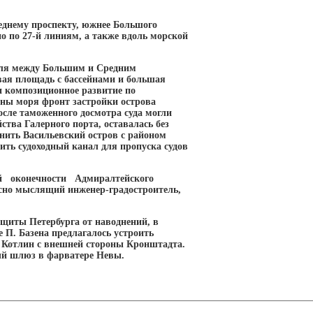
еднему проспекту, южнее Большого
но по 27-й линиям, а также вдоль морской
оля между Большим и Средним
вая площадь с бассейнами и большая
и композиционное развитие по
оны моря фронт застройки острова
сле таможенного досмотра суда могли
ства Галерного порта, оставалась без
нить Васильевский остров с районом
оить судоходный канал для пропуска судов
ой оконечности Адмиралтейского
есно мыслящий инженер-градостроитель,
ащиты Петербурга от наводнений, в
е П. Базена предлагалось устроить
в Котлин с внешней стороны Кронштадта.
ный шлюз в фарватере Невы.