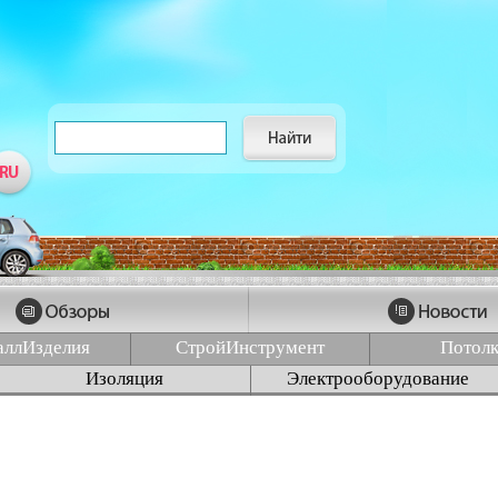
аллИзделия
СтройИнструмент
Потол
Изоляция
Электрооборудование