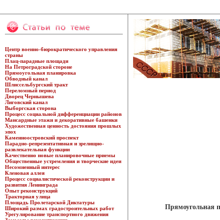
Центр военно-бюрократического управления
страны
Плац-парадные площади
На Петроградской стороне
Прямоугольная планировка
Обводный канал
Шлиссельбургский тракт
Переломный период
Дворец Чернышева
Лиговский канал
Выборгская сторона
Процесс социальной дифференциации районов
Мансардные этажи и декоративные башенки
Художественная ценность достояния прошлых
эпох
Каменноостровский проспект
Парадно-репрезентативная и зрелищно-
развлекательная функции
Качественно новые планировочные приемы
Общественные устремления и творческие идеи
Несомненный интерес
Кленовая аллея
Процесс социалистической реконструкции и
развития Ленинграда
Опыт реконструкций
Тракторная улица
Площадь Пролетарской Диктатуры
Прямоугольная 
Широкий размах градостроительных работ
Урегулирование транспортного движения