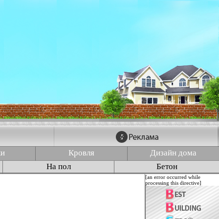
ки
Кровля
Дизайн дома
На пол
Бетон
[an error occurred while
processing this directive]