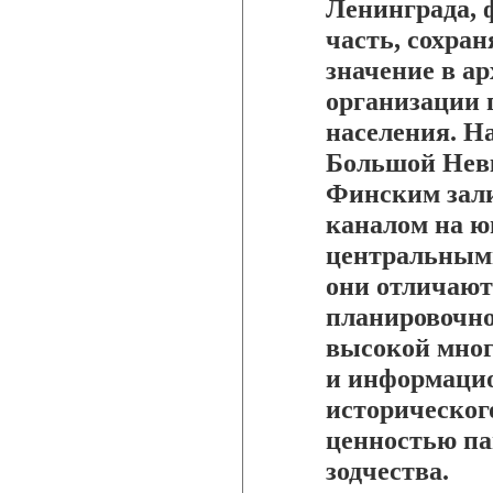
Ленинграда, 
часть, сохра
значение в а
организации 
населения. Н
Большой Невк
Финским зали
каналом на ю
центральными
они отличают
планировочно
высокой мног
и информаци
историческог
ценностью па
зодчества.