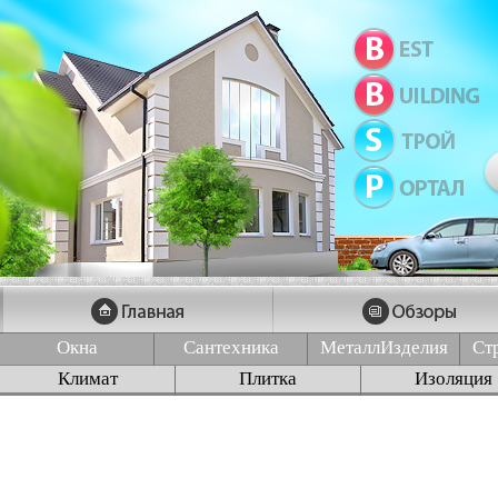
Окна
Сантехника
МеталлИзделия
Ст
Климат
Плитка
Изоляция