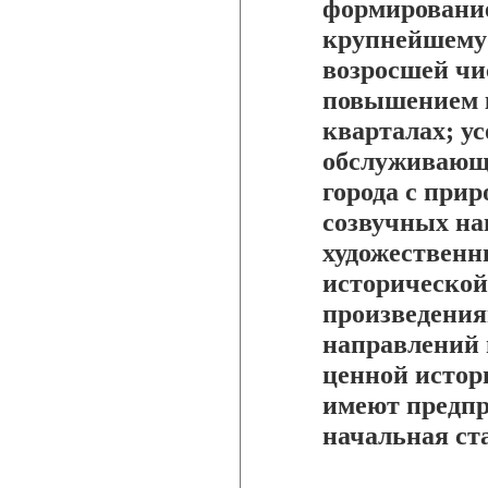
формирование
крупнейшему 
возросшей чи
повышением 
кварталах; у
обслуживающи
города с при
созвучных на
художественн
историческо
произведения
направлений 
ценной истор
имеют предпр
начальная ст