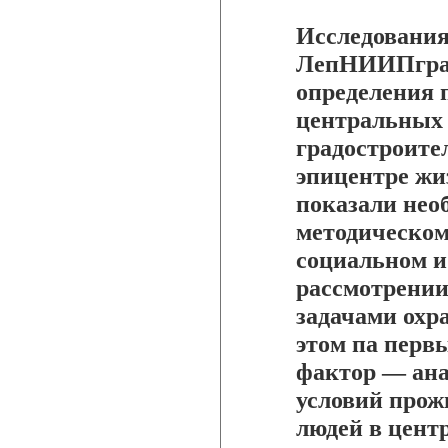
Исследования
ЛепНИИПград
определения 
центральных
градостроите
эпицентре жи
показали нео
методическом 
социальном и
рассмотрении
задачами охр
этом па перв
фактор — ана
условий прож
людей в цент