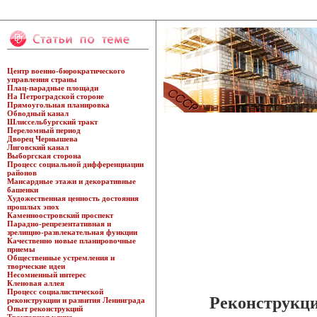
Центр военно-бюрократического
управления страны
Плац-парадные площади
На Петроградской стороне
Прямоугольная планировка
Обводный канал
Шлиссельбургский тракт
Переломный период
Дворец Чернышева
Лиговский канал
Выборгская сторона
Процесс социальной дифференциации
районов
Мансардные этажи и декоративные
башенки
Художественная ценность достояния
прошлых эпох
Каменноостровский проспект
Парадно-репрезентативная и
зрелищно-развлекательная функции
Качественно новые планировочные
приемы
Общественные устремления и
творческие идеи
Несомненный интерес
Кленовая аллея
Процесс социалистической
Реконструкци
реконструкции и развития Ленинграда
Опыт реконструкций