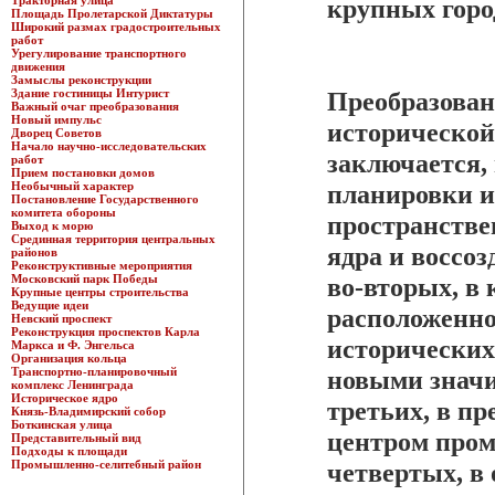
Тракторная улица
крупных горо
Площадь Пролетарской Диктатуры
Широкий размах градостроительных
работ
Урегулирование транспортного
движения
Замыслы реконструкции
Здание гостиницы Интурист
Преобразован
Важный очаг преобразования
Новый импульс
исторической
Дворец Советов
Начало научно-исследовательских
заключается,
работ
Прием постановки домов
Необычный характер
планировки и
Постановление Государственного
комитета обороны
пространстве
Выход к морю
Срединная территория центральных
ядра и воссо
районов
Реконструктивные мероприятия
Московский парк Победы
во-вторых, в
Крупные центры строительства
Ведущие идеи
расположенно
Невский проспект
Реконструкция проспектов Карла
исторических
Маркса и Ф. Энгельса
Организация кольца
Транспортно-планировочный
новыми значи
комплекс Ленинграда
Историческое ядро
третьих, в п
Князь-Владимирский собор
Боткинская улица
центром про
Представительный вид
Подходы к площади
Промышленно-селитебный район
четвертых, в